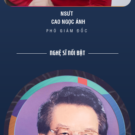
NSƯT 

 CAO NGỌC ÁNH
PHÓ GIÁM ĐỐC
NGHỆ SĨ NỔI BẬT